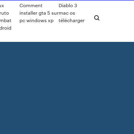
ux
Comment
Diablo 3
ruto
installer gta 5 sur
mac os
mbat
pc windows xp
télécharger
droid