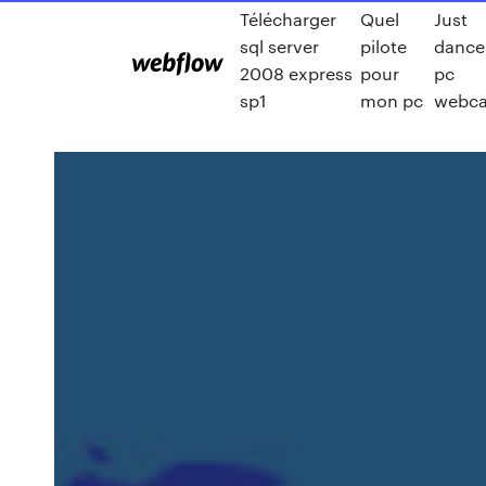
Télécharger
Quel
Just
sql server
pilote
dance
2008 express
pour
pc
sp1
mon pc
webc