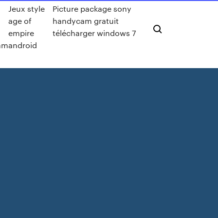
Jeux style
Picture package sony
age of
handycam gratuit
empire
télécharger windows 7
am
android