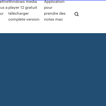
ettre
Windows media
Application
ous a
player 12 gratuit
pour
ur
télécharger
prendre des
complete version
notes mac