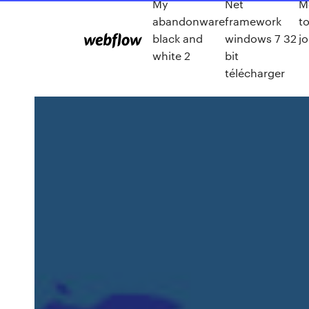
My
Net
M
abandonware
framework
t
black and
windows 7 32
jo
white 2
bit
télécharger