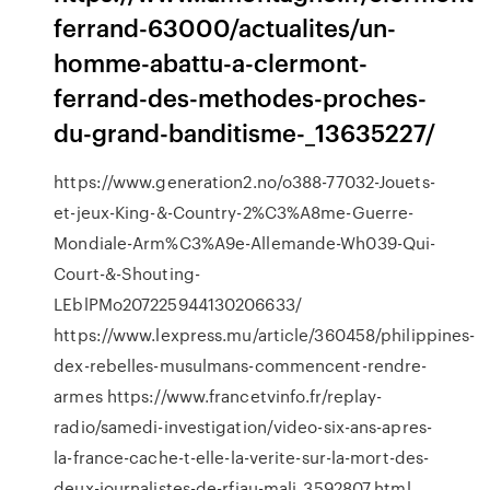
ferrand-63000/actualites/un-
homme-abattu-a-clermont-
ferrand-des-methodes-proches-
du-grand-banditisme-_13635227/
https://www.generation2.no/o388-77032-Jouets-
et-jeux-King-&-Country-2%C3%A8me-Guerre-
Mondiale-Arm%C3%A9e-Allemande-Wh039-Qui-
Court-&-Shouting-
LEblPMo207225944130206633/
https://www.lexpress.mu/article/360458/philippines-
dex-rebelles-musulmans-commencent-rendre-
armes https://www.francetvinfo.fr/replay-
radio/samedi-investigation/video-six-ans-apres-
la-france-cache-t-elle-la-verite-sur-la-mort-des-
deux-journalistes-de-rfiau-mali_3592807.html