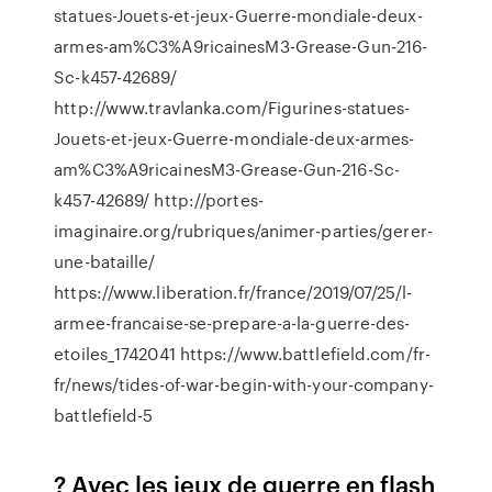
statues-Jouets-et-jeux-Guerre-mondiale-deux-
armes-am%C3%A9ricainesM3-Grease-Gun-216-
Sc-k457-42689/
http://www.travlanka.com/Figurines-statues-
Jouets-et-jeux-Guerre-mondiale-deux-armes-
am%C3%A9ricainesM3-Grease-Gun-216-Sc-
k457-42689/ http://portes-
imaginaire.org/rubriques/animer-parties/gerer-
une-bataille/
https://www.liberation.fr/france/2019/07/25/l-
armee-francaise-se-prepare-a-la-guerre-des-
etoiles_1742041 https://www.battlefield.com/fr-
fr/news/tides-of-war-begin-with-your-company-
battlefield-5
? Avec les jeux de guerre en flash