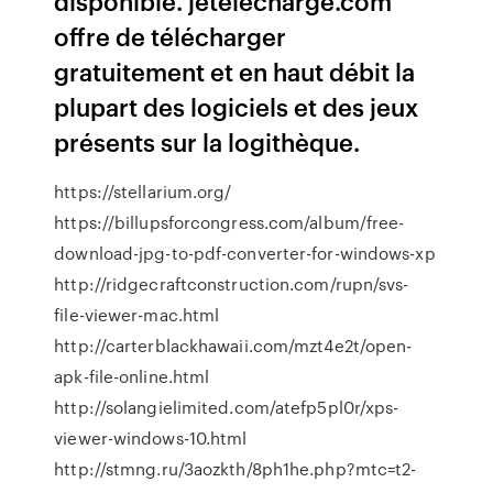
disponible. jetelecharge.com
offre de télécharger
gratuitement et en haut débit la
plupart des logiciels et des jeux
présents sur la logithèque.
https://stellarium.org/
https://billupsforcongress.com/album/free-
download-jpg-to-pdf-converter-for-windows-xp
http://ridgecraftconstruction.com/rupn/svs-
file-viewer-mac.html
http://carterblackhawaii.com/mzt4e2t/open-
apk-file-online.html
http://solangielimited.com/atefp5pl0r/xps-
viewer-windows-10.html
http://stmng.ru/3aozkth/8ph1he.php?mtc=t2-