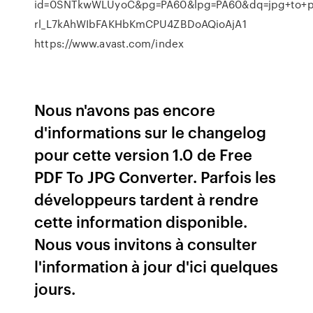
id=0SNTkwWLUyoC&pg=PA60&lpg=PA60&dq=jpg+to+pdf
rl_L7kAhWIbFAKHbKmCPU4ZBDoAQioAjA1
https://www.avast.com/index
Nous n'avons pas encore
d'informations sur le changelog
pour cette version 1.0 de Free
PDF To JPG Converter. Parfois les
développeurs tardent à rendre
cette information disponible.
Nous vous invitons à consulter
l'information à jour d'ici quelques
jours.