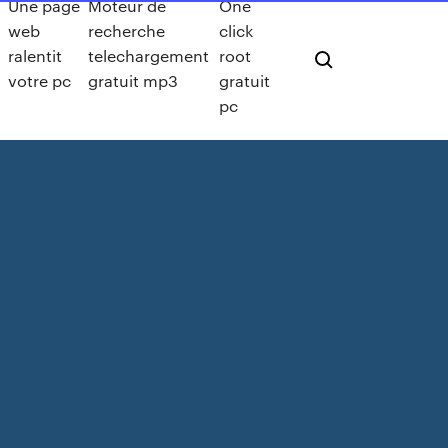
Une page
Moteur de
One
web
recherche
click
ralentit
telechargement
root
votre pc
gratuit mp3
gratuit
pc